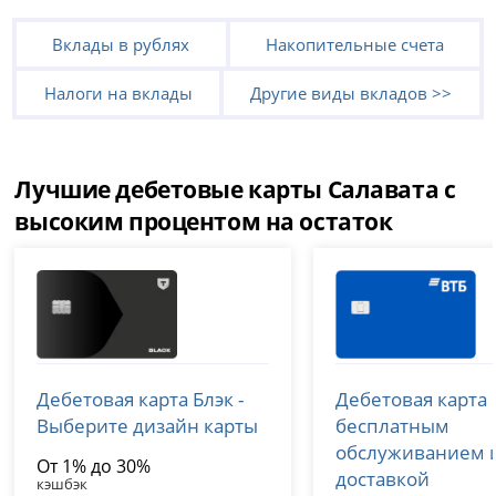
Вклады в рублях
Накопительные счета
Налоги на вклады
Другие виды вкладов >>
Лучшие дебетовые карты Салавата с
высоким процентом на остаток
Т-Банк (Тинькофф)
ВТБ
Дебетовая карта Блэк -
Дебетовая карта 
лицензия № 2673
лицензия № 1000
Выберите дизайн карты
бесплатным
обслуживанием 
От 1% до 30%
доставкой
кэшбэк