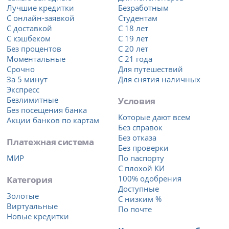
Лучшие кредитки
Безработным
С онлайн-заявкой
Студентам
С доставкой
С 18 лет
С кэшбеком
С 19 лет
Без процентов
С 20 лет
Моментальные
С 21 года
Срочно
Для путешествий
За 5 минут
Для снятия наличных
Экспресс
Безлимитные
Условия
Без посещения банка
Которые дают всем
Акции банков по картам
Без справок
Без отказа
Платежная система
Без проверки
МИР
По паспорту
С плохой КИ
Категория
100% одобрения
Доступные
Золотые
С низким %
Виртуальные
По почте
Новые кредитки